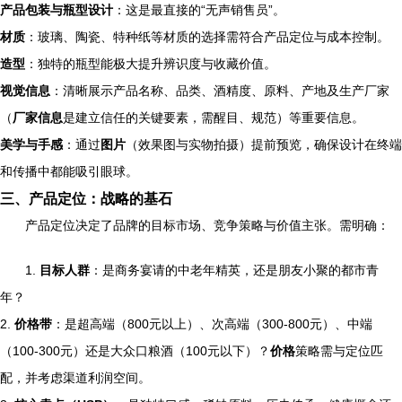
产品包装与瓶型设计
：这是最直接的“无声销售员”。
材质
：玻璃、陶瓷、特种纸等材质的选择需符合产品定位与成本控制。
造型
：独特的瓶型能极大提升辨识度与收藏价值。
视觉信息
：清晰展示产品名称、品类、酒精度、原料、产地及生产厂家
（
厂家信息
是建立信任的关键要素，需醒目、规范）等重要信息。
美学与手感
：通过
图片
（效果图与实物拍摄）提前预览，确保设计在终端
和传播中都能吸引眼球。
三、产品定位：战略的基石
产品定位决定了品牌的目标市场、竞争策略与价值主张。需明确：
1.
目标人群
：是商务宴请的中老年精英，还是朋友小聚的都市青
年？
2.
价格带
：是超高端（800元以上）、次高端（300-800元）、中端
（100-300元）还是大众口粮酒（100元以下）？
价格
策略需与定位匹
配，并考虑渠道利润空间。