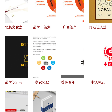
弘扬文化之
品牌、策划
广西视角
打造让人过
韵 提升企
与设计 打
专业品牌设
目不忘的品
业生态文明
造真正有影
计与策划赋
牌视觉系统
建设的路径
响力的品牌
能的实战之
从标志到策
思考
形象
道
划的全方位
设计之道
品牌设计与
森农化肥
香传百年，
中沃标志
品牌策划
全案品牌策
味承匠心
logo设计含
塑造品牌灵
划——以科
——“御品
义与品牌策
魂的双翼
技为翼，赋
轩”烧鸡品
划VI设计全