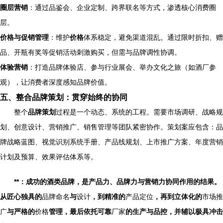
圈层营销
：通过品鉴会、企业定制、跨界联名等方式，渗透核心消费圈
层。
价格与促销管理
：维护
价格
体系稳定，避免渠道混乱。通过限时折扣、赠
品、开瓶有奖等促销活动刺激购买，但需与品牌调性协调。
体验营销
：打造品牌体验店、参与行业展会、举办文化之旅（如酒厂参
观），让消费者深度感知品牌价值。
五、整合品牌策划：贯穿始终的协同
整个
品牌策划
过程是一个动态、系统的工程。需要市场调研、战略规
划、创意设计、营销推广、销售管理等团队紧密协作。策划案应包含：品
牌战略蓝图、视觉识别系统手册、产品线规划、上市推广方案、年度营销
计划及预算、效果评估体系等。
**：成功的酒类品牌，是产品力、品牌力与营销力协同作用的结果。
从匠心独具的
品牌命名
与
设计
，到精准的
产品定位
，再到立体化的
市场推
广
与严格的
价格
管理，最后依托可靠
厂家
的生产与品控，并辅以极具冲击