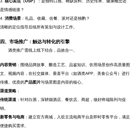
3.
核心卖点（USP）
：是独特口感、稀缺原料、历史传承、健康概念还
是情感链接？
4.
消费场景
：礼品、收藏、佐餐、派对还是独酌？
清晰的定位指导后续所有策划与设计工作。
四、市场推广：触达与转化的引擎
酒类推广需线上线下结合，品效合一。
内容营销
：围绕品牌故事、酿造工艺、品鉴知识、饮用场景创作高质量图
文、视频内容，在社交媒体、垂直平台（如酒类APP、美食公众号）进行
传播。优质的
产品图片
与场景图是内容的核心。
渠道策略
：
传统渠道
：针对白酒，深耕烟酒店、餐饮店、商超，做好终端陈列与促
销。
新零售与电商
：建立官方商城，入驻主流电商平台及即时零售平台，满足
便捷购买需求。